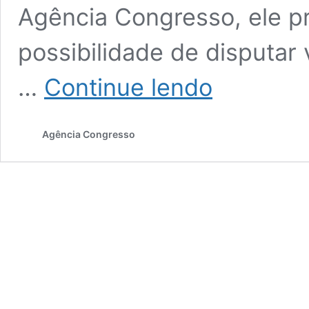
Agência Congresso, ele p
possibilidade de disputar
Coronel
…
Continue lendo
Ramalho
diz
que
Agência Congresso
apoia
Bolsonaro
mas
quer
apoio
de
Casagrande