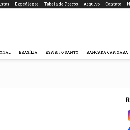
istas
Expediente
Tabela de Preços
Arquivo
Contato
N
IONAL
BRASÍLIA
ESPÍRITO SANTO
BANCADA CAPIXABA
R