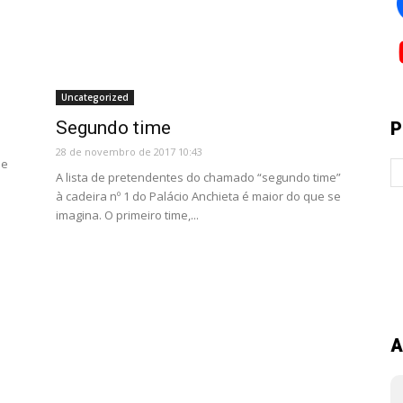
Uncategorized
Segundo time
P
28 de novembro de 2017 10:43
de
A lista de pretendentes do chamado “segundo time”
à cadeira nº 1 do Palácio Anchieta é maior do que se
imagina. O primeiro time,...
A