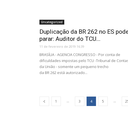
Uncategorized
Duplicação da BR 262 no ES pod
parar: Auditor do TCU...
11 de fevereiro de 2019 16:39
BRASÍLIA - AGENCIA CONGRESSO - Por conta de
dificuldades impostas pelo TCU -Tribunal de Conta
da União - somente um pequeno trecho
da BR 262 está autorizado...
...
...
1
3
4
5
2