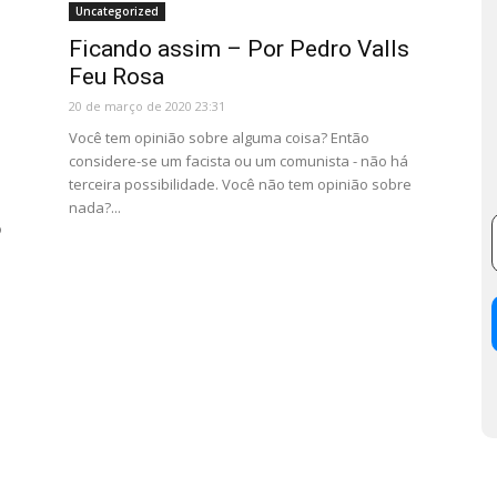
Uncategorized
Ficando assim – Por Pedro Valls
Feu Rosa
20 de março de 2020 23:31
Você tem opinião sobre alguma coisa? Então
considere-se um facista ou um comunista - não há
terceira possibilidade. Você não tem opinião sobre
nada?...
o