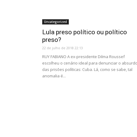
Uncategorized
Lula preso político ou político
preso?
22 de julho de 2018 22:13
RUY FABIANO A ex-presidente Dilma Roussef
escolheu o cenário ideal para denunciar o absurd
das prisões políticas: Cuba. Lá, como se sabe, tal
anomalia é...