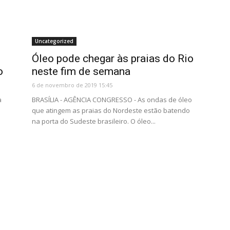
Uncategorized
Óleo pode chegar às praias do Rio
o
neste fim de semana
6 de novembro de 2019 15:45
a
BRASÍLIA - AGÊNCIA CONGRESSO - As ondas de óleo
que atingem as praias do Nordeste estão batendo
na porta do Sudeste brasileiro. O óleo...