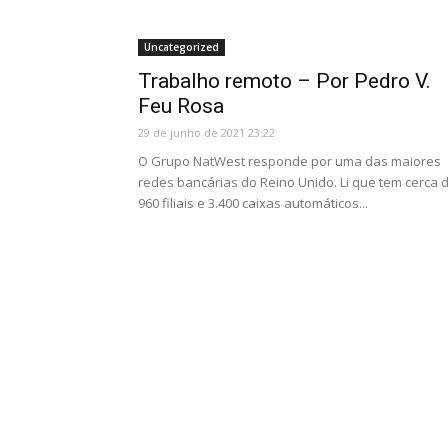
Uncategorized
Trabalho remoto – Por Pedro V.
Feu Rosa
29 de junho de 2021 23:22
O Grupo NatWest responde por uma das maiores
redes bancárias do Reino Unido. Li que tem cerca 
960 filiais e 3.400 caixas automáticos...