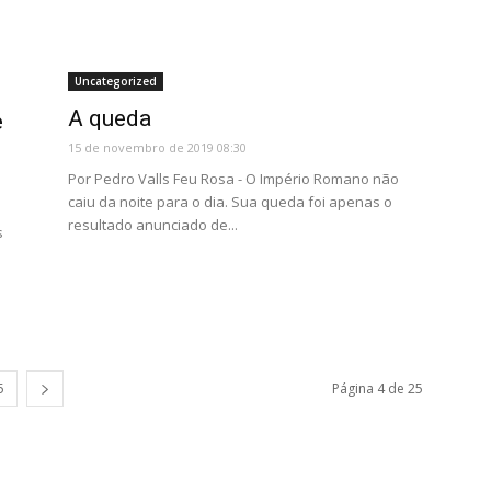
Uncategorized
A queda
e
15 de novembro de 2019 08:30
Por Pedro Valls Feu Rosa - O Império Romano não
caiu da noite para o dia. Sua queda foi apenas o
resultado anunciado de...
s
5
Página 4 de 25