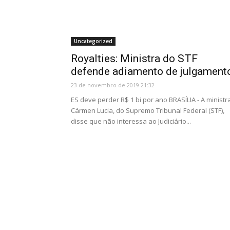
Uncategorized
Royalties: Ministra do STF
defende adiamento de julgament
23 de novembro de 2019 21:32
ES deve perder R$ 1 bi por ano BRASÍLIA - A ministr
Cármen Lucia, do Supremo Tribunal Federal (STF),
disse que não interessa ao Judiciário...