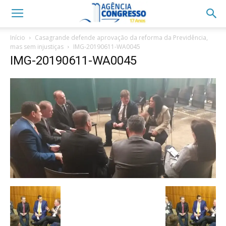
Início
Casagrande defende aprovação da reforma da Previdência,
mas sem injustiças
IMG-20190611-WA0045
IMG-20190611-WA0045