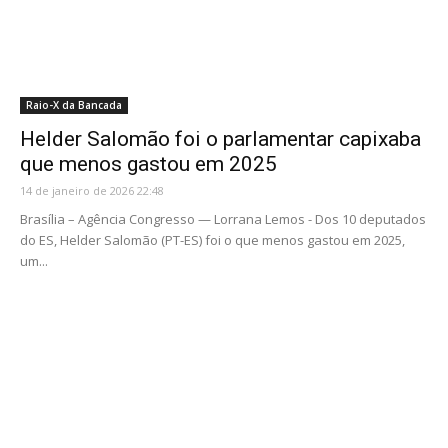
Raio-X da Bancada
Helder Salomão foi o parlamentar capixaba
que menos gastou em 2025
14 de janeiro de 2026 22:48
Brasília – Agência Congresso — Lorrana Lemos - Dos 10 deputados
do ES, Helder Salomão (PT-ES) foi o que menos gastou em 2025,
um...