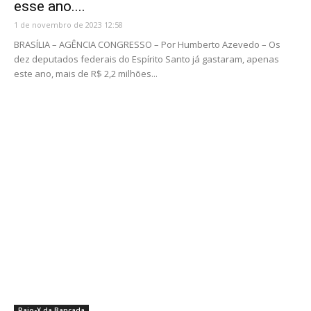
esse ano....
1 de novembro de 2023 12:58
BRASÍLIA – AGÊNCIA CONGRESSO – Por Humberto Azevedo – Os
dez deputados federais do Espírito Santo já gastaram, apenas
este ano, mais de R$ 2,2 milhões...
Raio-X da Bancada