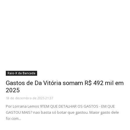
Raio-X da Bancada
Gastos de Da Vitória somam R$ 492 mil em
2025
18 de dezembro de 2025 21:37
Por Lorrana Lemos 9TEM QUE DETALHAR OS GASTOS - EM QUE
GASTOU MAIS? nao basta só botar que gastou. Maior gasto dele
foi com...