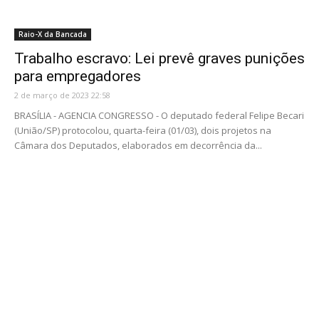
Raio-X da Bancada
Trabalho escravo: Lei prevê graves punições
para empregadores
2 de março de 2023 22:58
BRASÍLIA - AGENCIA CONGRESSO - O deputado federal Felipe Becari
(União/SP) protocolou, quarta-feira (01/03), dois projetos na
Câmara dos Deputados, elaborados em decorrência da...