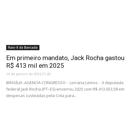
Raio-X da Bancada
Em primeiro mandato, Jack Rocha gastou
R$ 413 mil em 2025
14 de janeiro de 2026 21:28
BRASÍLIA -AGENCIA CONGRESSO - Lorrana Lemos - A deputada
federal Jack Rocha (PT–ES) encerrou 2025 com R$ 413.923,58 em
despesas custeadas pela Cota para...