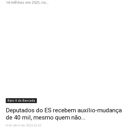
14 milhões em 2025, no...
Raio-X da Bancada
Deputados do ES recebem auxílio-mudança
de 40 mil, mesmo quem não...
4 de abril de 2024 22:22