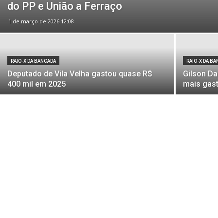
do PP e União a Ferraço
1 de março de 2026 12:08
RAIO-X DA BANCADA
RAIO-X DA B
Deputado de Vila Velha gastou quase R$
Gilson Da
400 mil em 2025
mais gast