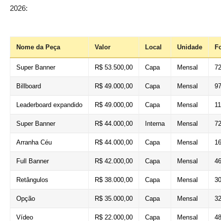
2026:
Nome da Peça
Valor
Local
Unidade
F
Super Banner
R$ 53.500,00
Capa
Mensal
72
Billboard
R$ 49.000,00
Capa
Mensal
97
Leaderboard expandido
R$ 49.000,00
Capa
Mensal
11
Super Banner
R$ 44.000,00
Interna
Mensal
72
Arranha Céu
R$ 44.000,00
Capa
Mensal
16
Full Banner
R$ 42.000,00
Capa
Mensal
46
Retângulos
R$ 38.000,00
Capa
Mensal
30
Opção
R$ 35.000,00
Capa
Mensal
32
Vídeo
R$ 22.000,00
Capa
Mensal
48