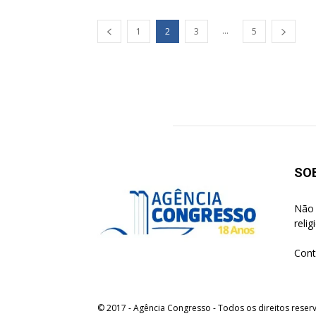
...
1
2
3
5
SO
Não 
reli
Cont
© 2017 - Agência Congresso - Todos os direitos reser