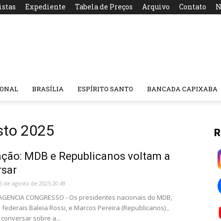
istas
Expediente
Tabela de Preços
Arquivo
Contato
N
IONAL
BRASÍLIA
ESPÍRITO SANTO
BANCADA CAPIXABA
sto 2025
R
ção: MDB e Republicanos voltam a
rsar
5 de agosto de 2025 20:49
 AGENCIA CONGRESSO - Os presidentes nacionais do MDB,
federais Baleia Rossi, e Marcos Pereira (Republicanos) ,
 conversar sobre a...