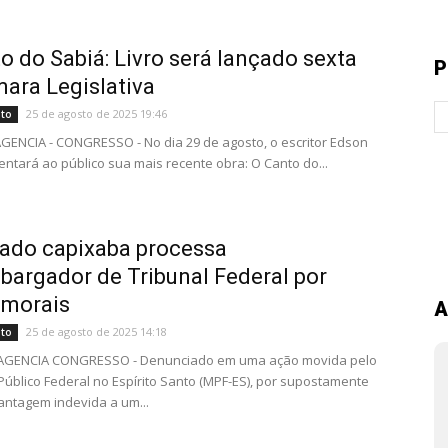
o do Sabiá: Livro será lançado sexta
P
ara Legislativa
25 de agosto de 2025 19:46
nto
AGENCIA - CONGRESSO - No dia 29 de agosto, o escritor Edson
entará ao público sua mais recente obra: O Canto do...
ado capixaba processa
argador de Tribunal Federal por
 morais
A
25 de agosto de 2025 14:18
nto
- AGENCIA CONGRESSO - Denunciado em uma ação movida pelo
 Público Federal no Espírito Santo (MPF-ES), por supostamente
antagem indevida a um...