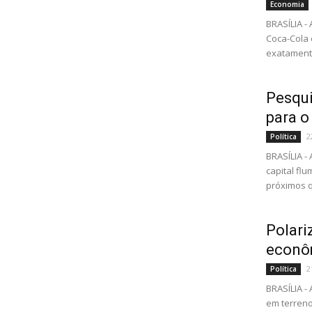
Economia
BRASÍLIA 
Coca-Cola
exatamente
Pesqui
para o
2
Política
BRASÍLIA -
capital fl
próximos q
Polari
econôm
2
Política
BRASÍLIA 
em terreno