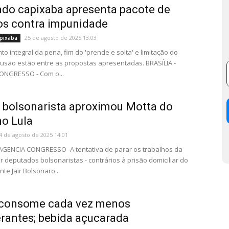
do capixaba apresenta pacote de
os contra impunidade
25 de agosto de 2025 13:03
pixaba
o integral da pena, fim do 'prende e solta' e limitação do
clusão estão entre as propostas apresentadas. BRASÍLIA -
ONGRESSO - Com o...
bolsonarista aproximou Motta do
o Lula
4 de agosto de 2025 14:01
 AGENCIA CONGRESSO -A tentativa de parar os trabalhos da
 deputados bolsonaristas - contrários à prisão domiciliar do
te Jair Bolsonaro...
l consome cada vez menos
erantes; bebida açucarada