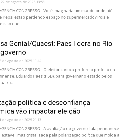
22 de agosto de 2025 13:53
- AGENCIA CONGRESSO - Você imaginaria um mundo onde até
 e Pepsi estão perdendo espaço no supermercado? Pois é
 isso que...
sa Genial/Quaest: Paes lidera no Rio
 governo
2 de agosto de 2025 10:44
 AGENCIA CONGRESSO - O eleitor carioca prefere o prefeito da
uminense, Eduardo Paes (PSD), para governar o estado pelos
uatro...
zação política e desconfiança
ica vão impactar eleição
1 de agosto de 2025 21:13
- AGENCIA CONGRESSO - A avaliação do governo Lula permanece
 estável, mas cristalizada pela polarização política que molda a