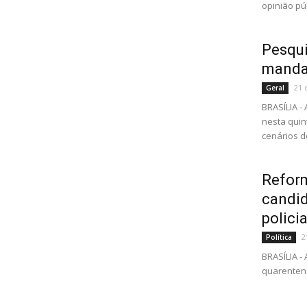
opinião púb
Pesqui
manda
21 
Geral
BRASÍLIA 
nesta quin
cenários de
Reform
candid
policia
2
Política
BRASÍLIA -
quarentena