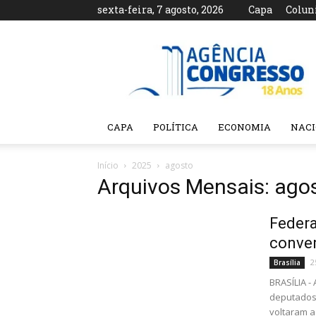
sexta-feira, 7 agosto, 2026
Capa
Colun
Agência
Congresso
CAPA
POLÍTICA
ECONOMIA
NAC
Início
2025
agosto
Arquivos Mensais: ago
Federa
conve
2
Brasília
BRASÍLIA -
deputados 
voltaram a