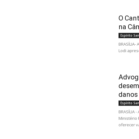
O Cant
na Câm
Espírito Sa
BRASÍLIA- 
Lodi apres
Advog
desemb
danos
Espírito Sa
BRASÍLIA 
Ministério
oferecer v