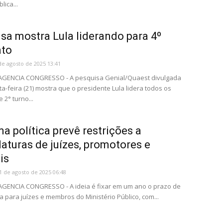
lica...
sa mostra Lula liderando para 4º
to
de agosto de 2025 13:41
- AGENCIA CONGRESSO - A pesquisa Genial/Quaest divulgada
ta-feira (21) mostra que o presidente Lula lidera todos os
 2° turno...
a política prevê restrições a
aturas de juízes, promotores e
is
1 de agosto de 2025 06:48
 AGENCIA CONGRESSO - A ideia é fixar em um ano o prazo de
 para juízes e membros do Ministério Público, com...