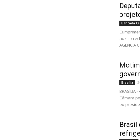
Deputa
projet
Bancada Ca
Cumpriment
auxílio-re
AGENCIA C
Motim 
govern
2
Brasília
BRASÍLIA -
Câmara por
ex-presiden
Brasi
refrig