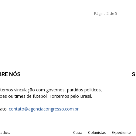
Página 2 de 5
BRE NÓS
S
temos vinculação com governos, partidos políticos,
giões ou times de futebol. Torcemos pelo Brasil.
ato:
contato@agenciacongresso.com.br
vados.
Capa
Colunistas
Expediente