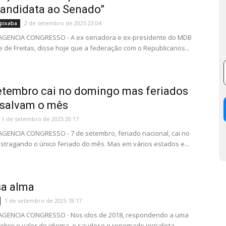
candidata ao Senado”
2 de setembro de 2025 23:04
pixaba
- AGENCIA CONGRESSO - A ex-senadora e ex-presidente do MDB
e de Freitas, disse hoje que a federação com o Republicanos...
etembro cai no domingo mas feriados
 salvam o mês
1 de setembro de 2025 20:17
 AGENCIA CONGRESSO - 7 de setembro, feriado nacional, cai no
stragando o único feriado do mês. Mas em vários estados e...
sa alma
1 de setembro de 2025 18:17
- AGENCIA CONGRESSO - Nos idos de 2018, respondendo a uma
obre o valor do idioma, o saudoso e renomado jornalista