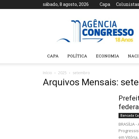
sábado, 8 agosto, 2026
Capa
Colunista
Agência
Congresso
CAPA
POLÍTICA
ECONOMIA
NAC
Início
2025
setembro
Arquivos Mensais: set
Prefei
federa
Bancada Ca
BRASÍLIA 
Progressis
em Vitória,