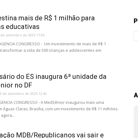
stina mais de R$ 1 milhão para
P
as educativas
 de setembro de 2025 17:06
- AGENCIA CONGRESSO - Um investimento de mais de R$ 1
 transformar a vida de 500 crianças e adolescentes em
ário do ES inaugura 6ª unidade da
nior no DF
3 de setembro de 2025 12:42
A
AGENCIA CONGRESSO - A MedSênior inaugurou mais uma
 Águas Claras, Brasília, com um investimento de R$ 11 milhões.
agora...
ação MDB/Republicanos vai sair e