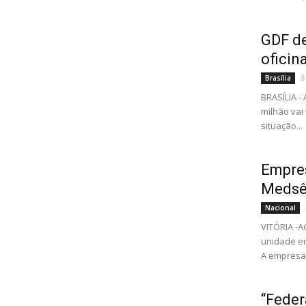
GDF de
oficin
3
Brasília
BRASÍLIA 
milhão vai
situação...
Empres
Medsê
Nacional
VITÓRIA -
unidade em
A empresa 
“Feder