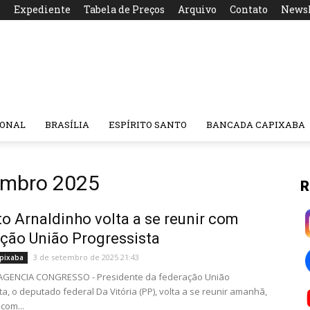
s
Expediente
Tabela de Preços
Arquivo
Contato
Newsl
IONAL
BRASÍLIA
ESPÍRITO SANTO
BANCADA CAPIXABA
embro 2025
R
to Arnaldinho volta a se reunir com
ção União Progressista
3 de setembro de 2025 21:43
pixaba
- AGENCIA CONGRESSO - Presidente da federação União
ta, o deputado federal Da Vitória (PP), volta a se reunir amanhã,
 com...