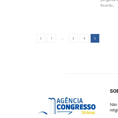
Ricardo...
...
1
3
4
5
SO
Não 
reli