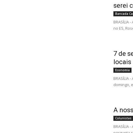
serei 
Bancada Ca
BRASÍLIA 
no ES, Ros
7 de s
locais
Economia
BRASÍLIA -
domingo, e
A nos
Colunistas
BRASÍLIA 
pergunta s