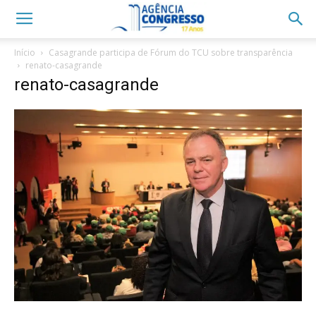
Início
Casagrande participa de Fórum do TCU sobre transparência
renato-casagrande
renato-casagrande