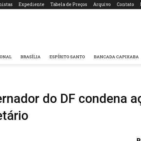
nistas
Expediente
Tabela de Preços
Arquivo
Contato
IONAL
BRASÍLIA
ESPÍRITO SANTO
BANCADA CAPIXABA
vernador do DF condena 
tário
R