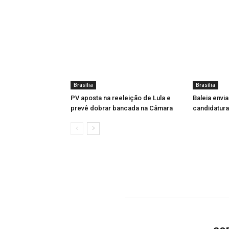
Brasília
Brasília
PV aposta na reeleição de Lula e
Baleia envi
prevê dobrar bancada na Câmara
candidatur