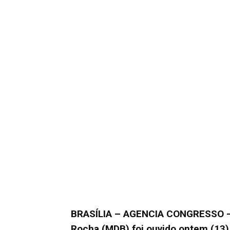
BRASÍLIA – AGENCIA CONGRESSO – O
Rocha (MDB) foi ouvido ontem (13),