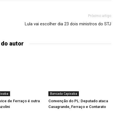
Próximo artigo
Lula vai escolher dia 23 dois ministros do STJ
 do autor
ixaba
Bancada Capixaba
vice de Ferraço é outra
Convenção do PL: Deputado ataca
zolini
Casagrande, Ferraço e Contarato