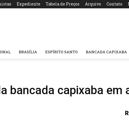
nistas
Expediente
Tabela de Preços
Arquivo
Contato
IONAL
BRASÍLIA
ESPÍRITO SANTO
BANCADA CAPIXABA
da bancada capixaba em 
R