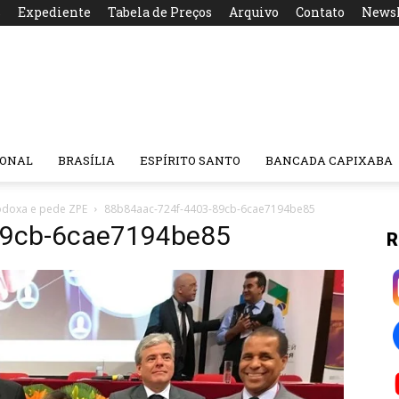
s
Expediente
Tabela de Preços
Arquivo
Contato
Newsl
IONAL
BRASÍLIA
ESPÍRITO SANTO
BANCADA CAPIXABA
todoxa e pede ZPE
88b84aac-724f-4403-89cb-6cae7194be85
89cb-6cae7194be85
R