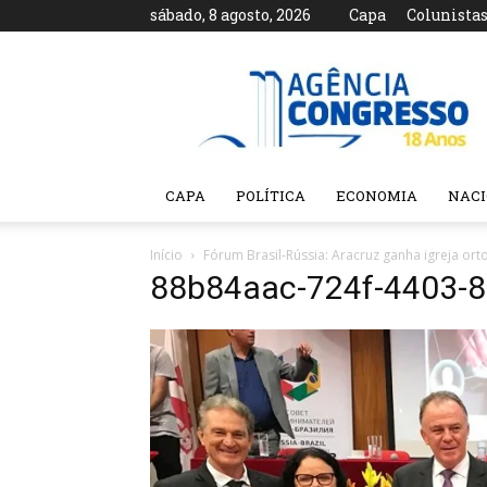
sábado, 8 agosto, 2026
Capa
Colunista
Agência
Congresso
CAPA
POLÍTICA
ECONOMIA
NAC
Início
Fórum Brasil-Rússia: Aracruz ganha igreja or
88b84aac-724f-4403-