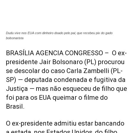
Dudu vive nos EUA com dinheiro doado pelo pai; que recebeu pix do gado
bolsonarista
BRASÍLIA AGENCIA CONGRESSO – O ex-
presidente Jair Bolsonaro (PL) procurou
se descolar do caso Carla Zambelli (PL-
SP) — deputada condenada e fugitiva da
Justiça — mas não esqueceu de filho que
foi para os EUA queimar o filme do
Brasil.
O ex-presidente admitiu estar bancando
a estada, nos Estados Unidos, do filho