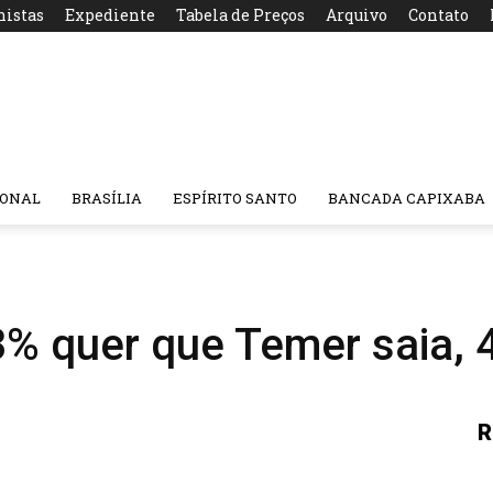
nistas
Expediente
Tabela de Preços
Arquivo
Contato
IONAL
BRASÍLIA
ESPÍRITO SANTO
BANCADA CAPIXABA
53% quer que Temer saia,
R