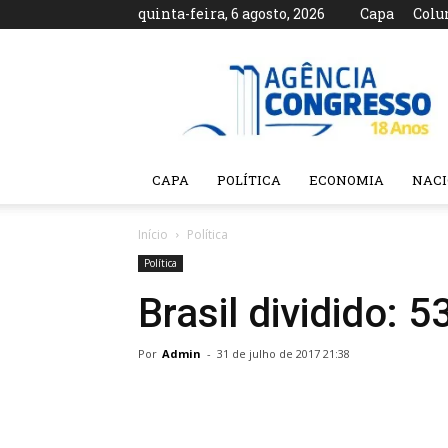
quinta-feira, 6 agosto, 2026
Capa
Colu
Agência
Congresso
CAPA
POLÍTICA
ECONOMIA
NAC
Início
Política
Política
Brasil dividido: 
Por
Admin
-
31 de julho de 2017 21:38