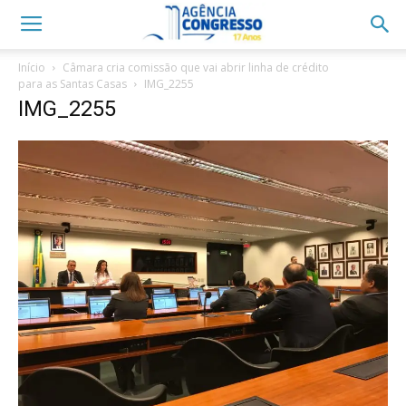
Início
Câmara cria comissão que vai abrir linha de crédito
para as Santas Casas
IMG_2255
IMG_2255