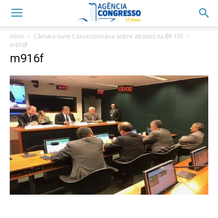
Início
Câmara ouve Concessionária sobre atrasos na BR 101
m916f
m916f