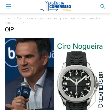
Início
Compra de relógio mais caro que um apartamento envolve
senador
OIP
OIP