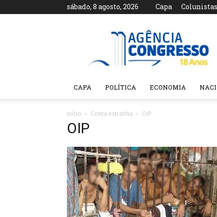
sábado, 8 agosto, 2026
Capa
Colunista
Agência
Congresso
CAPA
POLÍTICA
ECONOMIA
NAC
Início
Conta estranha
OIP
OIP