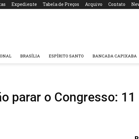
tas
Expediente
Tabela de Preços
Arquivo
Contato
New
IONAL
BRASÍLIA
ESPÍRITO SANTO
BANCADA CAPIXABA
o parar o Congresso: 11 
R