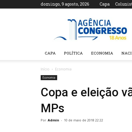
domingo, 9 agosto, 2026
Capa
Colunis
Agência
Congresso
CAPA
POLÍTICA
ECONOMIA
NAC
Início
Economia
Economia
Copa e eleição vã
MPs
Por
Admin
-
10 de maio de 2018 22:22