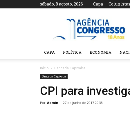
sábado, 8 agosto, 2026
Capa
Colunista
Agência
Congresso
CAPA
POLÍTICA
ECONOMIA
NAC
Início
Bancada Capixaba
Bancada Capixaba
CPI para investig
Por
Admin
-
27 de junho de 2017 20:38