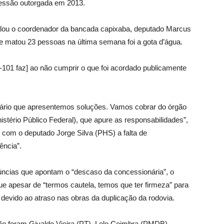
essão outorgada em 2013.
falou o coordenador da bancada capixaba, deputado Marcus
ue matou 23 pessoas na última semana foi a gota d’água.
-101 faz] ao não cumprir o que foi acordado publicamente
sário que apresentemos soluções. Vamos cobrar do órgão
istério Público Federal), que apure as responsabilidades”,
om o deputado Jorge Silva (PHS) a falta de
ência”.
úncias que apontam o “descaso da concessionária”, o
 apesar de “termos cautela, temos que ter firmeza” para
evido ao atraso nas obras da duplicação da rodovia.
ão foram Givaldo Vieira (PT), Lelo Coimbra (PMDB),