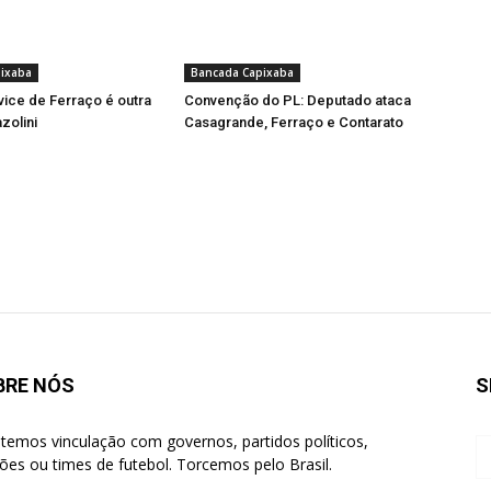
ixaba
Bancada Capixaba
vice de Ferraço é outra
Convenção do PL: Deputado ataca
zolini
Casagrande, Ferraço e Contarato
BRE NÓS
S
temos vinculação com governos, partidos políticos,
giões ou times de futebol. Torcemos pelo Brasil.