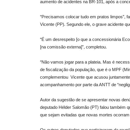
aumento de acidentes na BR-101, após a conc
“Precisamos colocar tudo em pratos limpos”, 
Vicente (PP). Segundo ele, o grave acidente q
“É um desrespeito [o que a concessionária Eco
[na comissão externa]”, completou.
“Não vamos jogar para a plateia. Mas é neces
de fiscalização da população, que é o MPF (Min
complementou Vicente que acusou juntamente c
acompanhamento por parte da ANTT de “neglig
Autor da sugestão de se apresentar novas den
deputado Hélder Salomão (PT) falou também que
que sejam evitadas que novas mortes ocorram d
Os outros deputados que participaram da reuni