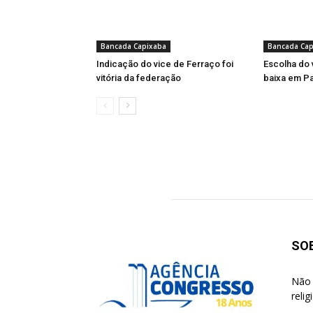
Bancada Capixaba
Bancada Cap
Indicação do vice de Ferraço foi
Escolha do 
vitória da federação
baixa em Pa
SO
Não 
reli