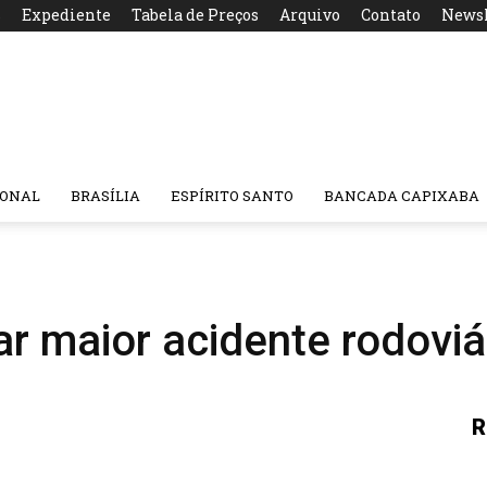
s
Expediente
Tabela de Preços
Arquivo
Contato
Newsl
IONAL
BRASÍLIA
ESPÍRITO SANTO
BANCADA CAPIXABA
ar maior acidente rodoviá
R