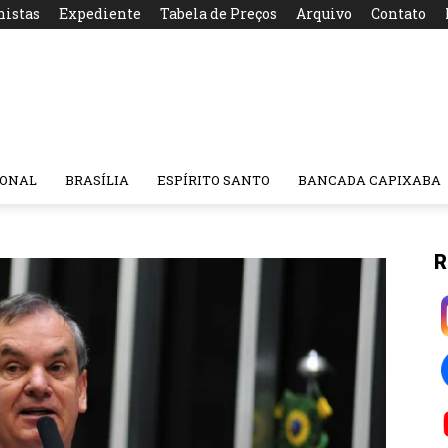
nistas
Expediente
Tabela de Preços
Arquivo
Contato
IONAL
BRASÍLIA
ESPÍRITO SANTO
BANCADA CAPIXABA
R