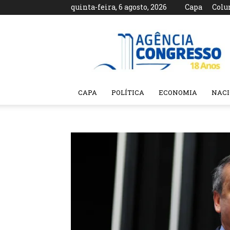
quinta-feira, 6 agosto, 2026
Capa
Colu
Agência
Congresso
CAPA
POLÍTICA
ECONOMIA
NAC