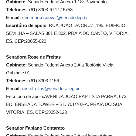
Gabinete:
Senado Federal Anexo 1 18º Pavimento
Telefones:
(61) 3303-6747 / 6753
E-mail:
sen.marcosdoval@senado.leg.br
Escritório de apoio
: RUA JOÃO DA CRUZ, 195. EDIFÍCIO
SEVILHA – SALAS 301 E 302. PRAIA DO CANTO, VITÓRIA,
ES. CEP:29055-620
Senadora Rose de Freitas
Gabinete:
Senado Federal Anexo 2 Ala Teotônio Vilela
Gabinete 01
Telefones:
(61) 3303-1156
E-mail:
rose.freitas@senadora.leg.br
Escritório de apoio:AVENIDA JOÃO BAPTISTA PARRA, 673.
ED. ENSEADA TOWER – SL. 701/702-A. PRAIA DO SUÁ,
VITÓRIA, ES. CEP:29052-123
Senador Fabiano Contarato
Gabinete:
Senado Federal Anexo 2 Ala Afonso Arinos