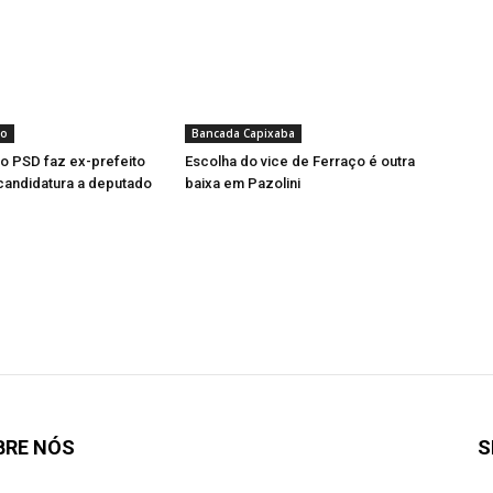
to
Bancada Capixaba
o PSD faz ex-prefeito
Escolha do vice de Ferraço é outra
 candidatura a deputado
baixa em Pazolini
BRE NÓS
S