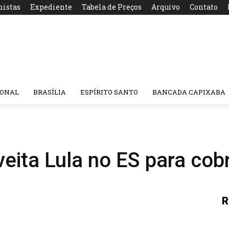
nistas
Expediente
Tabela de Preços
Arquivo
Contato
IONAL
BRASÍLIA
ESPÍRITO SANTO
BANCADA CAPIXABA
ita Lula no ES para cobr
R