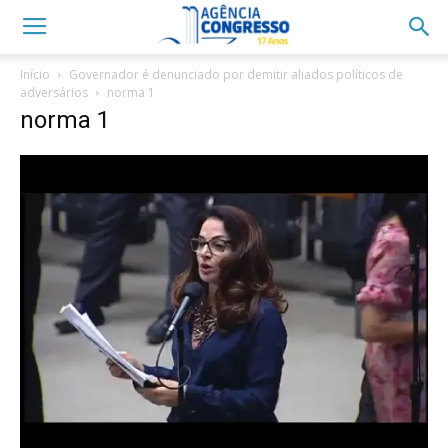
Início
Governador é denunciado por demitir aliados políticos de
adversários
norma 1
norma 1