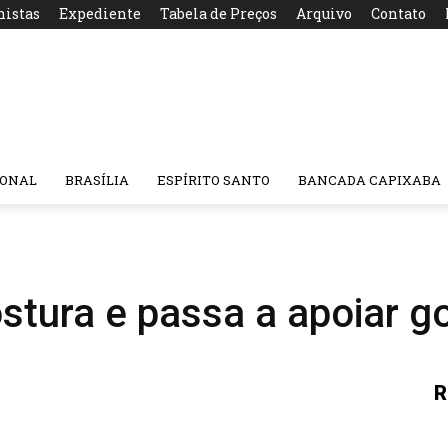
nistas
Expediente
Tabela de Preços
Arquivo
Contato
IONAL
BRASÍLIA
ESPÍRITO SANTO
BANCADA CAPIXABA
stura e passa a apoiar g
R