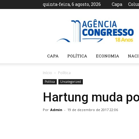
quinta-feira, 6 agosto, 2026
Capa
Colu
Agência
Congresso
CAPA
POLÍTICA
ECONOMIA
NAC
Início
Política
Política
Uncategorized
Hartung muda po
Por
Admin
-
19 de dezembro de 2017 22:06