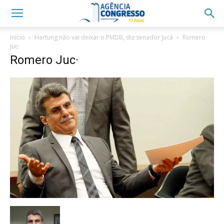
Início
Hartung não vai deixar o PMDB, diz senador Jucá
Romero
Juc·
Romero Juc·