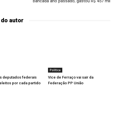
bancada ano passado; gastou R$ 457 mil
 do autor
Política
s deputados federais
Vice de Ferraço vai sair da
leitos por cada partido
Federação PP União