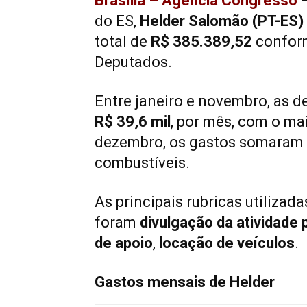
Brasília – Agência Congresso
—
do ES,
Helder Salomão (PT-ES)
total de
R$ 385.389,52
conform
Deputados.
Entre janeiro e novembro, as 
R$ 39,6 mil
, por mês, com o ma
dezembro, os gastos somaram
combustíveis.
As principais rubricas utilizad
foram
divulgação da atividade
de apoio
,
locação de veículos
.
Gastos mensais de Helder