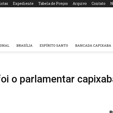
istas
Expediente
Tabela de Preços
Arquivo
Contato
N
IONAL
BRASÍLIA
ESPÍRITO SANTO
BANCADA CAPIXABA
oi o parlamentar capixa
R