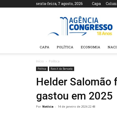
sexta-feira, 7 agosto, 2026
Capa
Colun
Agência
Congresso
CAPA
POLÍTICA
ECONOMIA
NAC
Início
Política
Política
Raio-X da Bancada
Helder Salomão f
gastou em 2025
Por
Notícia
-
14 de janeiro de 2026 22:48