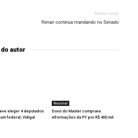
Próximo artigo
R
Renan continua mandando no Senado
 do autor
Nacional
ve eleger 4 deputados
Dono do Master comprava
 um federal; Vidigal
informações da PF por R$ 400 mil