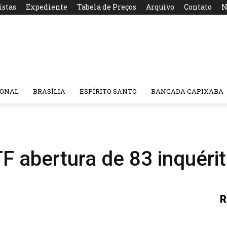
istas
Expediente
Tabela de Preços
Arquivo
Contato
N
IONAL
BRASÍLIA
ESPÍRITO SANTO
BANCADA CAPIXABA
F abertura de 83 inquéri
R