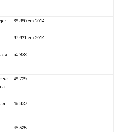
ger.
69.880 em 2014
67.631 em 2014
e se
50.928
e se
49.729
ia.
uta
48.829
45.525