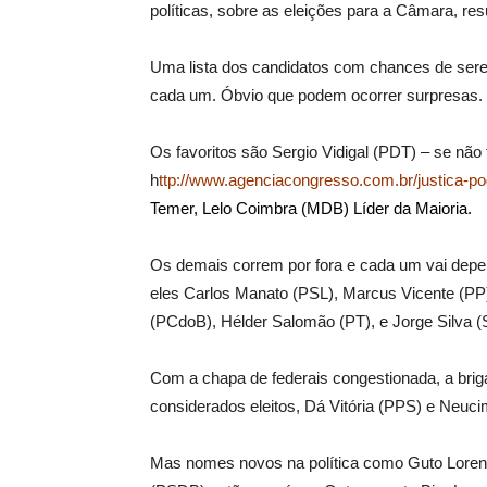
políticas, sobre as eleições para a Câmara, res
Uma lista dos candidatos com chances de sere
cada um. Óbvio que podem ocorrer surpresas. 
Os favoritos são Sergio Vidigal (PDT) – se não
h
ttp://www.agenciacongresso.com.br/justica-pod
Temer, Lelo Coimbra (MDB) Líder da Maioria.
Os demais correm por fora e cada um vai depen
eles Carlos Manato (PSL), Marcus Vicente (PP),
(PCdoB), Hélder Salomão (PT), e Jorge Silva (
Com a chapa de federais congestionada, a brig
considerados eleitos, Dá Vitória (PPS) e Neu
Mas nomes novos na política como Guto Lorenz