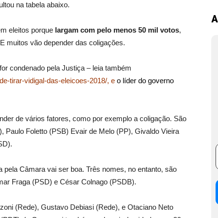
ultou na tabela abaixo.
A
m eleitos porque
largam com pelo menos 50 mil votos
,
E muitos vão depender das coligações.
 for condenado pela Justiça – leia também
e-tirar-vidigal-das-eleicoes-2018/, e
o líder do governo
der de vários fatores, como por exemplo a coligação. São
 Paulo Foletto (PSB) Evair de Melo (PP), Givaldo Vieira
SD).
a pela Câmara vai ser boa. Três nomes, no entanto, são
cimar Fraga (PSD) e César Colnago (PSDB).
oni (Rede), Gustavo Debiasi (Rede), e Otaciano Neto