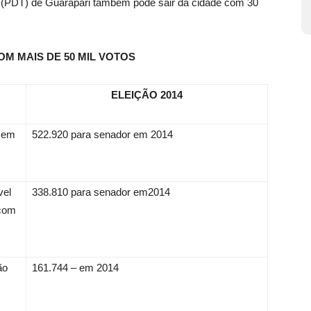
a (PDT) de Guarapari também pode sair da cidade com 30
M MAIS DE 50 MIL VOTOS
ELEIÇÃO 2014
 em
522.920 para senador em 2014
vel
338.810 para senador em2014
 com
ão
161.744 – em 2014