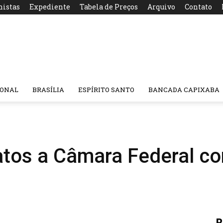
nistas
Expediente
Tabela de Preços
Arquivo
Contato
IONAL
BRASÍLIA
ESPÍRITO SANTO
BANCADA CAPIXABA
atos a Câmara Federal c
R