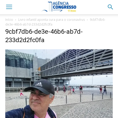
Início
Livro infantil aponta cura para o coronavírus
9cbf7db6-
de3e-46b6-ab7d-233d2d2fc0fa
9cbf7db6-de3e-46b6-ab7d-
233d2d2fc0fa