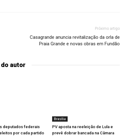
Próximo artigo
Casagrande anuncia revitalização da orla de
Praia Grande e novas obras em Fundão
 do autor
Brasília
s deputados federais
PV aposta na reeleição de Lula e
leitos por cada partido
prevê dobrar bancada na Câmara