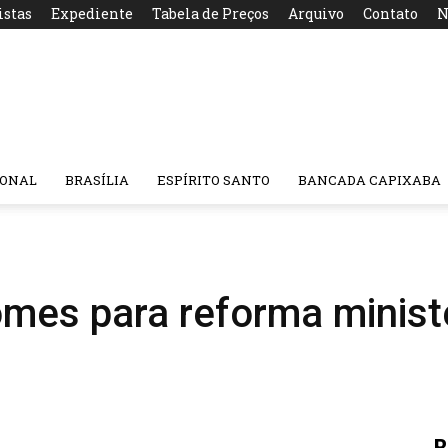
istas
Expediente
Tabela de Preços
Arquivo
Contato
N
IONAL
BRASÍLIA
ESPÍRITO SANTO
BANCADA CAPIXABA
omes para reforma minist
R