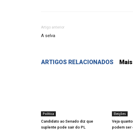
Artigo anterior
A selva
ARTIGOS RELACIONADOS
Mais
Política
Eleições
Candidato ao Senado diz que
Veja quanto
suplente pode sair do PL
podem ser e