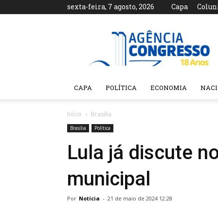
sexta-feira, 7 agosto, 2026
Capa
Colun
Agência
Congresso
CAPA
POLÍTICA
ECONOMIA
NAC
Início
Brasília
Brasília
Política
Lula já discute n
municipal
Por
Notícia
-
21 de maio de 2024 12:28