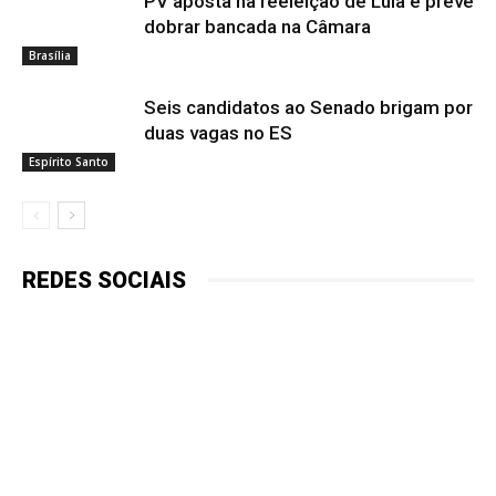
PV aposta na reeleição de Lula e prevê
dobrar bancada na Câmara
Brasília
Seis candidatos ao Senado brigam por
duas vagas no ES
Espírito Santo
REDES SOCIAIS