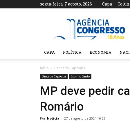
sexta-feira, 7 agosto, 2026
Capa
Colun
Agência
Congresso
CAPA
POLÍTICA
ECONOMIA
NAC
Início
Bancada Capixaba
Bancada Capixaba
Espírito Santo
MP deve pedir ca
Romário
Por
Notícia
-
27 de agosto de 2024 16:55