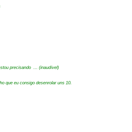
a
 estou precisando … (inaudível)
ho que eu consigo desenrolar uns 10.