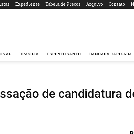
istas
Expediente
Tabela de Preços
Arquivo
Contato
N
IONAL
BRASÍLIA
ESPÍRITO SANTO
BANCADA CAPIXABA
ssação de candidatura do
R