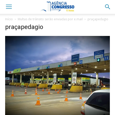
Início
Multas de trânsito serão enviadas por e.mail
praçapedagio
praçapedagio