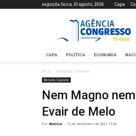
segunda-feira, 10 agosto, 2026
Capa
Co
Agência
Congresso
CAPA
POLÍTICA
ECONOMIA
NAC
Início
Bancada Capixaba
Bancada Capixaba
Nem Magno nem M
Evair de Melo
Por
Notícia
-
15 de dezembro de 2021 17:24