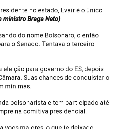
presidente no estado, Evair é o único
m ministro Braga Neto)
ando do nome Bolsonaro, o então
ara o Senado. Tentava o terceiro
 eleição para governo do ES, depois
a Câmara. Suas chances de conquistar o
am mínimas.
nda bolsonarista e tem participado até
empre na comitiva presidencial.
a voos maiores, o que te deixado