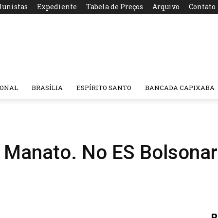
lunistas
Expediente
Tabela de Preços
Arquivo
Contato
IONAL
BRASÍLIA
ESPÍRITO SANTO
BANCADA CAPIXABA
anato. No ES Bolsonaro
R