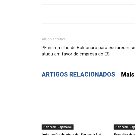
Artigo anterior
PF intima filho de Bolsonaro para esclarecer s
atuou em favor de empresa do ES
ARTIGOS RELACIONADOS
Mais
Bancada Capixaba
Bancada Cap
Indicação do vice de Ferraço foi
Escolha do 