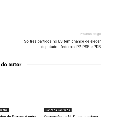
Próximo artigo
e
Só três partidos no ES tem chance de eleger
deputados federais, PP, PSB e PRB
 do autor
ixaba
Bancada Capixaba
vice de Ferraço é outra
Convenção do PL: Deputado ataca