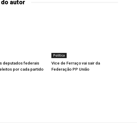
 do autor
Política
s deputados federais
Vice de Ferraço vai sair da
leitos por cada partido
Federação PP União