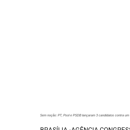
Sem noção: PT, Psol e PSDB lançaram 3 candidatos contra um 
BRASÍLIA -AGÊNCIA CONGRESS