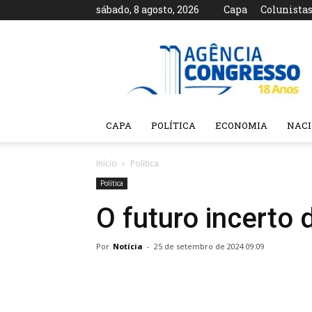
sábado, 8 agosto, 2026
Capa
Colunista
Agência
Congresso
CAPA
POLÍTICA
ECONOMIA
NAC
Início
Política
Política
O futuro incerto 
Por
Notícia
-
25 de setembro de 2024 09:09