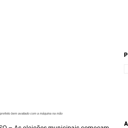
P
prefeito bem avaliado com a máquina na mão
A
O – As eleições municipais começam