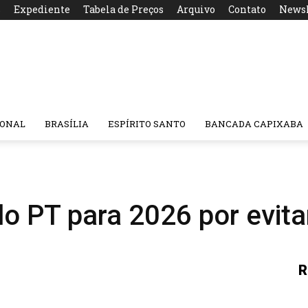
s
Expediente
Tabela de Preços
Arquivo
Contato
Newsl
IONAL
BRASÍLIA
ESPÍRITO SANTO
BANCADA CAPIXABA
do PT para 2026 por evita
R