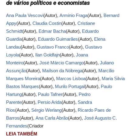
de vários políticos e economistas
Ana Paula Vescovi
(Autor),
Arminio Fraga
(Autor),
Bernard
Appy
(Autor),
Claudia Costin
(Autor),
Cristiane
Schmidt
(Autor),
Edmar Bacha
(Autor),
Eduardo
Guardia
(Autor),
Eduardo Guimarães
(Autor),
Elena
Landau
(Autor),
Gustavo Franco
(Autor),
Gustavo
Loyola
(Autor),
Ilan Goldfajn
(Autor),
Joana
Monteiro
(Autor),
José Márcio Camargo
(Autor),
Juliano
Assunção
(Autor),
Maílson da Nóbrega
(Autor),
Marcílio
Marques Moreira
(Autor),
Marcos Lisboa
(Autor),
Maria Silvia
Bastos Marques
(Autor),
Murilo Portugal
(Autor),
Paulo
Hartung
(Autor),
Paulo Tafner
(Autor),
Pedro
Parente
(Autor),
Persio Arida
(Autor),
Sandra
Rios
(Autor),
Sérgio Werlang
(Autor),
Ricardo Paes de
Barros
(Autor),
Ana Carla Abrão
(Autor),
José Augusto C.
Fernandes
(Criador
LEIA TAMBÉM