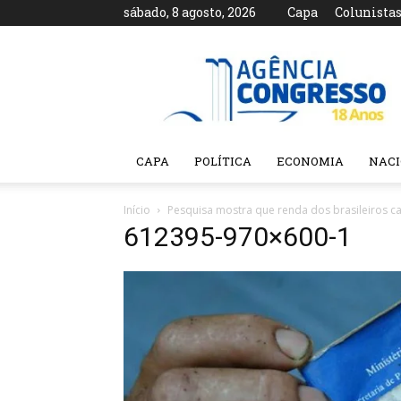
sábado, 8 agosto, 2026
Capa
Colunista
Agência
Congresso
CAPA
POLÍTICA
ECONOMIA
NAC
Início
Pesquisa mostra que renda dos brasileiros c
612395-970×600-1