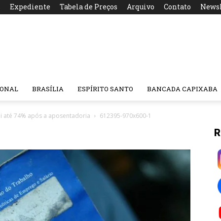
s
Expediente
Tabela de Preços
Arquivo
Contato
Newsl
IONAL
BRASÍLIA
ESPÍRITO SANTO
BANCADA CAPIXABA
ai até 74% após a aposentadoria
612395-970x600-1
R