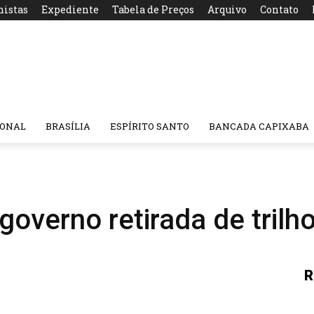
nistas
Expediente
Tabela de Preços
Arquivo
Contato
IONAL
BRASÍLIA
ESPÍRITO SANTO
BANCADA CAPIXABA
governo retirada de trilh
R