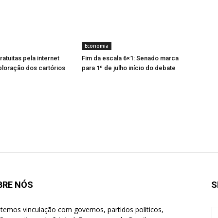
Economia
atuitas pela internet
Fim da escala 6×1: Senado marca
ploração dos cartórios
para 1º de julho início do debate
BRE NÓS
S
temos vinculação com governos, partidos políticos,