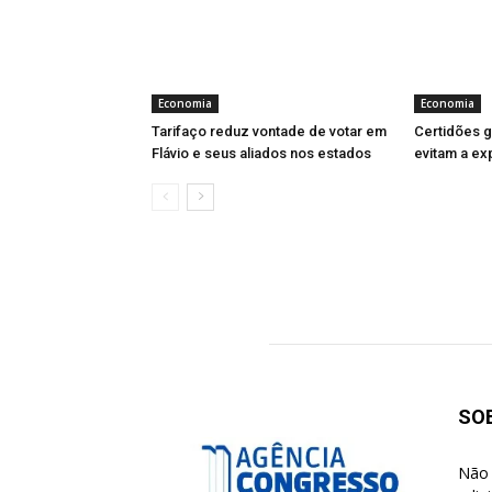
Economia
Economia
Tarifaço reduz vontade de votar em
Certidões gr
Flávio e seus aliados nos estados
evitam a ex
SO
Não 