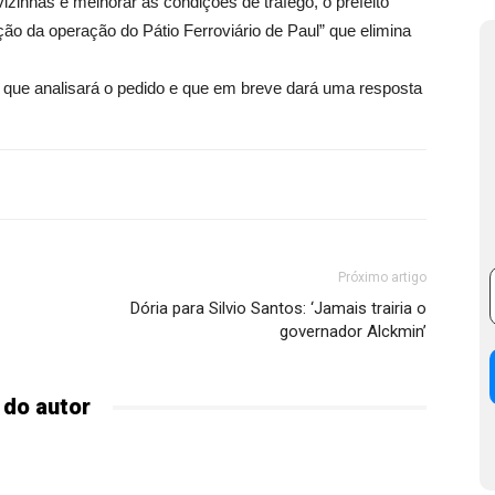
zinhas e melhorar as condições de tráfego, o prefeito
ção da operação do Pátio Ferroviário de Paul” que elimina
 que analisará o pedido e que em breve dará uma resposta
Próximo artigo
Dória para Silvio Santos: ‘Jamais trairia o
governador Alckmin’
 do autor