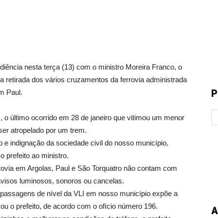
a nesta terça (13) com o ministro Moreira Franco, o
 a retirada dos vários cruzamentos da ferrovia administrada
P
m Paul.
s, o último ocorrido em 28 de janeiro que vitimou um menor
er atropelado por um trem.
o e indignação da sociedade civil do nosso município,
 prefeito ao ministro.
rovia em Argolas, Paul e São Torquatro não contam com
isos luminosos, sonoros ou cancelas.
 passagens de nível da VLI em nosso município expõe a
mou o prefeito, de acordo com o ofício número 196.
A