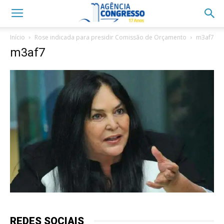
Início
Rose indicada para presidir Comissão de Orçamento
m3af7
m3af7
REDES SOCIAIS