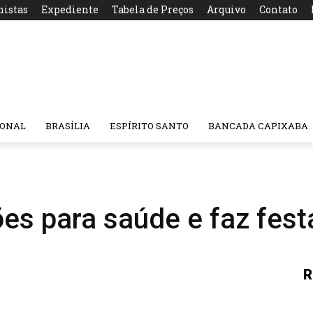
nistas
Expediente
Tabela de Preços
Arquivo
Contato
IONAL
BRASÍLIA
ESPÍRITO SANTO
BANCADA CAPIXABA
ões para saúde e faz fes
R