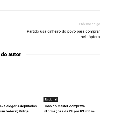
Próximo artigo
Partido usa dinheiro do povo para comprar
helicóptero
 do autor
Nacional
ve eleger 4 deputados
Dono do Master comprava
 um federal; Vidigal
informações da PF por R$ 400 mil