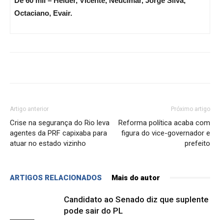
De 60 mil – Helder, Vicente, Neucimar, Jorge Silva,
Octaciano, Evair.
Artigo anterior
Próximo artigo
Crise na segurança do Rio leva
Reforma política acaba com
agentes da PRF capixaba para
figura do vice-governador e
atuar no estado vizinho
prefeito
ARTIGOS RELACIONADOS
Mais do autor
Candidato ao Senado diz que suplente
pode sair do PL