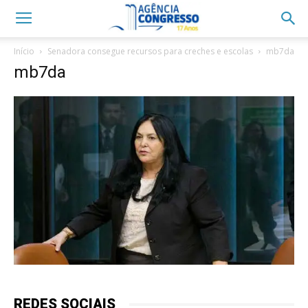
Início
Senadora consegue recursos para creches e escolas
mb7da
mb7da
REDES SOCIAIS