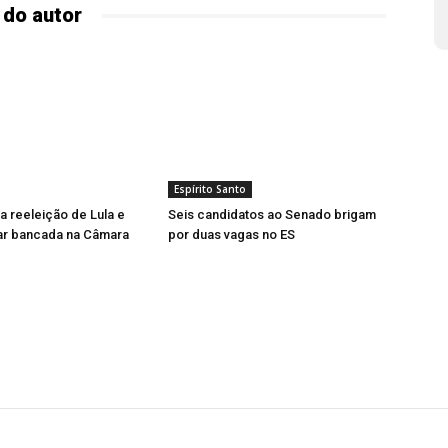
 do autor
Espírito Santo
a reeleição de Lula e
Seis candidatos ao Senado brigam
ar bancada na Câmara
por duas vagas no ES