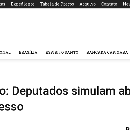
tas
Expediente
Tabela de Preços
Arquivo
Contato
New
IONAL
BRASÍLIA
ESPÍRITO SANTO
BANCADA CAPIXABA
o: Deputados simulam ab
esso
R