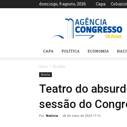
domingo, 9 agosto, 2026
Capa
Colunis
Agência
Congresso
CAPA
POLÍTICA
ECONOMIA
NAC
Início
Brasília
Brasília
Teatro do absurd
sessão do Congr
Por
Notícia
-
28 de maio de 2024 17:15