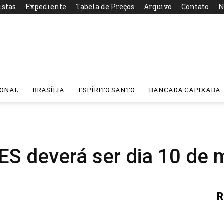
istas
Expediente
Tabela de Preços
Arquivo
Contato
N
IONAL
BRASÍLIA
ESPÍRITO SANTO
BANCADA CAPIXABA
 ES deverá ser dia 10 de
R