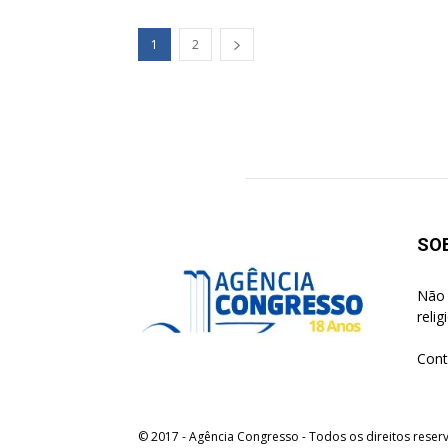
1
2
SO
Não 
reli
Cont
© 2017 - Agência Congresso - Todos os direitos reser