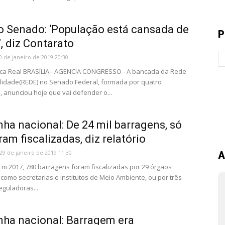
o Senado: ‘População está cansada de
P
, diz Contarato
0 de janeiro de 2019 20:30
ica Real BRASÍLIA - AGENCIA CONGRESSO - A bancada da Rede
lidade(REDE) no Senado Federal, formada por quatro
 anunciou hoje que vai defender o...
ha nacional: De 24 mil barragens, só
ram fiscalizadas, diz relatório
29 de janeiro de 2019 11:30
A
 Em 2017, 780 barragens foram fiscalizadas por 29 órgãos
 como secretarias e institutos de Meio Ambiente, ou por três
eguladoras...
ha nacional: Barragem era