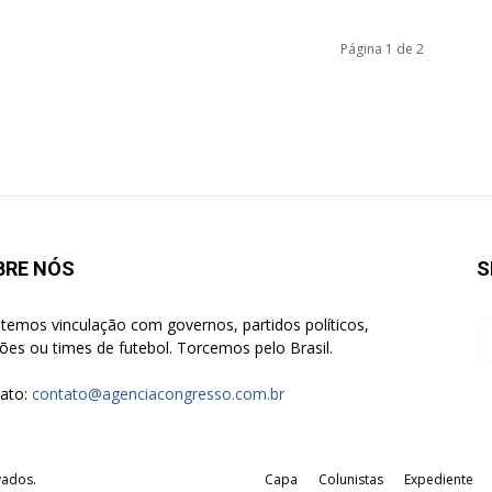
Página 1 de 2
BRE NÓS
S
temos vinculação com governos, partidos políticos,
giões ou times de futebol. Torcemos pelo Brasil.
ato:
contato@agenciacongresso.com.br
vados.
Capa
Colunistas
Expediente