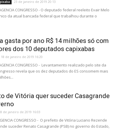
23 de janeiro de 2019 20:13
pixaba
 AGENCIA CONGRESSO - O deputado federal reeleito Evair Melo
 único da atual bancada federal que trabalhou durante o
 gasta por ano R$ 14 milhões só com
ores dos 10 deputados capixabas
18 de janeiro de 2019 16:20
 AGENCIA CONGRESSO - Levantamento realizado pelo site da
ongresso revela que os dez deputados do ES consomem mais
lhões...
to de Vitória quer suceder Casagrande
verno
18 de janeiro de 2019 16:03
AGENCIA CONGRESSO - O prefeito de Vitória Luciano Rezende
ende suceder Renato Casagrande (PSB) no governo do Estado,