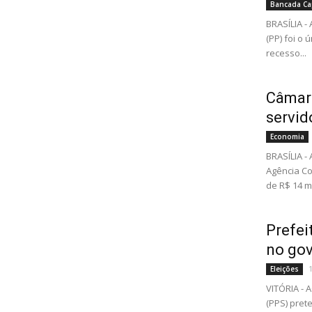
Bancada Ca
BRASÍLIA -
(PP) foi o
recesso...
Câmara
servid
Economia
BRASÍLIA -
Agência C
de R$ 14 mi
Prefei
no go
Eleições
VITÓRIA - 
(PPS) pret