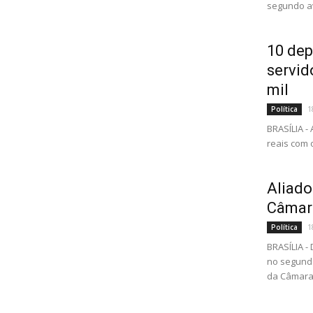
segundo av
10 de
servid
mil
1
Política
BRASÍLIA -
reais com 
Aliado
Câmara
1
Política
BRASÍLIA -
no segundo
da Câmara 