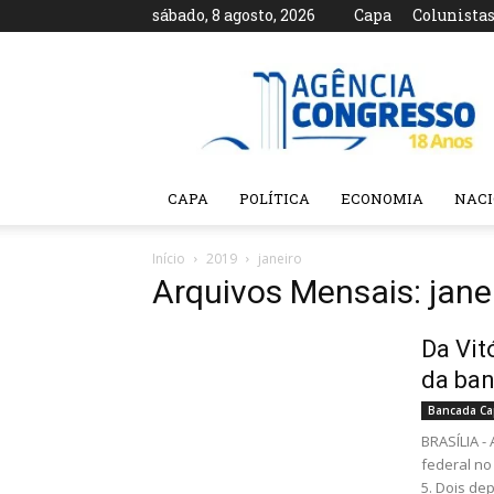
sábado, 8 agosto, 2026
Capa
Colunista
Agência
Congresso
CAPA
POLÍTICA
ECONOMIA
NAC
Início
2019
janeiro
Arquivos Mensais: jane
Da Vit
da ba
Bancada Ca
BRASÍLIA 
federal no
5. Dois de