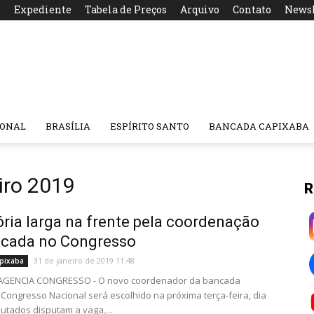
s
Expediente
Tabela de Preços
Arquivo
Contato
Newsl
IONAL
BRASÍLIA
ESPÍRITO SANTO
BANCADA CAPIXABA
iro 2019
R
ória larga na frente pela coordenação
ncada no Congresso
31 de janeiro de 2019 11:48
pixaba
- AGENCIA CONGRESSO - O novo coordenador da bancada
 Congresso Nacional será escolhido na próxima terça-feira, dia
putados disputam a vaga,...