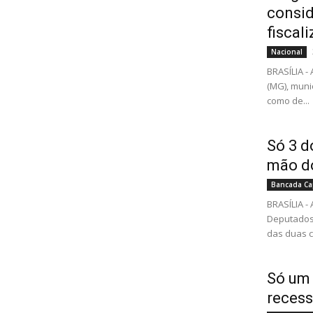
consid
fiscal
Nacional
BRASÍLIA -
(MG), muni
como de...
Só 3 d
mão d
Bancada Ca
BRASÍLIA -
Deputados
das duas c
Só um 
reces