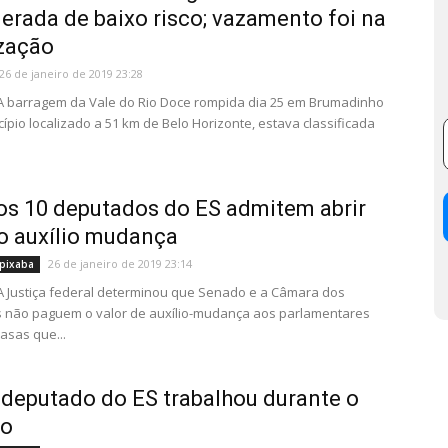
erada de baixo risco; vazamento foi na
ização
26 de janeiro de 2019 23:28
 A barragem da Vale do Rio Doce rompida dia 25 em Brumadinho
cípio localizado a 51 km de Belo Horizonte, estava classificada
os 10 deputados do ES admitem abrir
o auxílio mudança
26 de janeiro de 2019 23:14
pixaba
 A Justiça federal determinou que Senado e a Câmara dos
 não paguem o valor de auxílio-mudança aos parlamentares
asas que...
deputado do ES trabalhou durante o
so