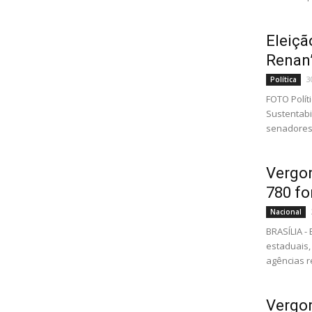
Eleiçã
Renan’
3
Política
FOTO Polít
Sustentabi
senadores,
Vergon
780 fo
Nacional
BRASÍLIA -
estaduais,
agências r
Vergon