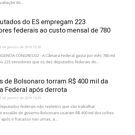
aliação do...
putados do ES empregam 223
ores federais ao custo mensal de 780
8 de janeiro de 2019 15:50
 AGENCIA CONGRESSO - A Câmara Federal gasta por mês 780 mil
os 223 servidores que os dez deputados federais do...
s de Bolsonaro torram R$ 400 mil da
 Federal após derrota
8 de janeiro de 2019 15:29
 Deputados federais não reeleitos que vão trabalhar
 escalão do governo Bolsonaro usaram R$ 400 mil dos cofres
após o fracasso nas urnas, a...