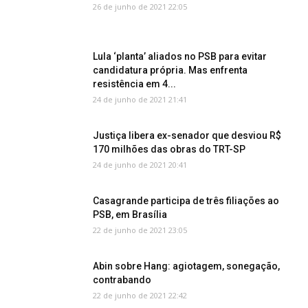
26 de junho de 2021 22:05
Lula ‘planta’ aliados no PSB para evitar
candidatura própria. Mas enfrenta
resistência em 4...
24 de junho de 2021 21:41
Justiça libera ex-senador que desviou R$
170 milhões das obras do TRT-SP
24 de junho de 2021 20:41
Casagrande participa de três filiações ao
PSB, em Brasília
22 de junho de 2021 23:05
Abin sobre Hang: agiotagem, sonegação,
contrabando
22 de junho de 2021 22:42