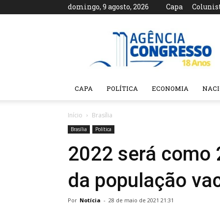
domingo, 9 agosto, 2026
Capa
Colunis
Agência
Congresso
CAPA
POLÍTICA
ECONOMIA
NAC
Início
Brasília
Brasília
Política
2022 será como 
da população va
Por
Notícia
-
28 de maio de 2021 21:31