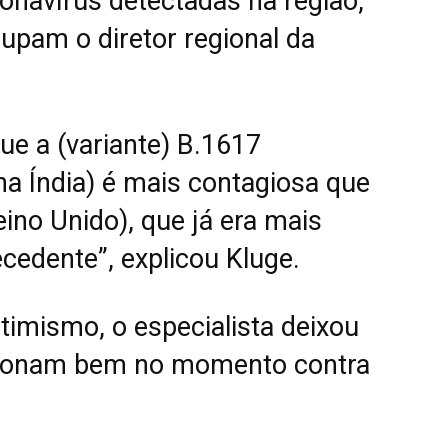
onavírus detectadas na região,
cupam o diretor regional da
ue a (variante) B.1617
 na Índia) é mais contagiosa que
eino Unido), que já era mais
cedente”, explicou Kluge.
timismo, o especialista deixou
ncionam bem no momento contra