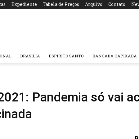
tas
Expediente
Tabela de Preços
Arquivo
Contato
New
IONAL
BRASÍLIA
ESPÍRITO SANTO
BANCADA CAPIXABA
2021: Pandemia só vai a
cinada
R