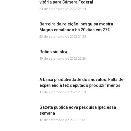
vitória para Câmara Federal
24 de setembro de 2022 23:54
Barreira da rejeição: pesquisa mostra
Magno encalhado há 20 dias em 27%
23 de setembro de 2022 21:25
Rotina sinistra
19 de setembro de 2022 22:38
A baixa produtividade dos novatos. Falta de
experiência fez deputado produzir menos
17 de setembro de 2022 23:59
Gazeta publica nova pesquisa Ipec essa
semana
16 de setembro de 2022 18:05