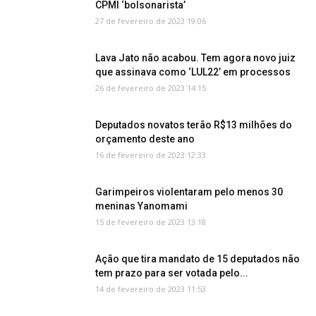
CPMI ‘bolsonarista’
27 de fevereiro de 2023 19:06
Lava Jato não acabou. Tem agora novo juiz
que assinava como ‘LUL22’ em processos
26 de fevereiro de 2023 14:15
Deputados novatos terão R$13 milhões do
orçamento deste ano
16 de fevereiro de 2023 12:33
Garimpeiros violentaram pelo menos 30
meninas Yanomami
15 de fevereiro de 2023 13:18
Ação que tira mandato de 15 deputados não
tem prazo para ser votada pelo...
14 de fevereiro de 2023 11:53