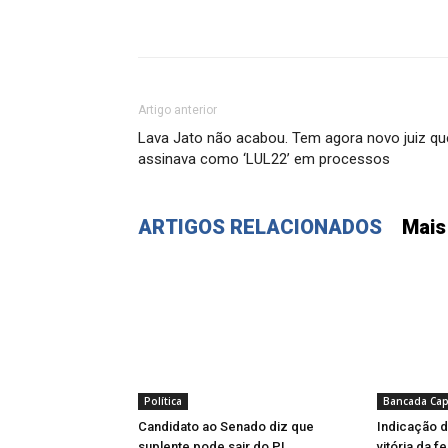
Artigo anterior
Lava Jato não acabou. Tem agora novo juiz qu
assinava como ‘LUL22’ em processos
ARTIGOS RELACIONADOS
Mais
Política
Bancada Cap
Candidato ao Senado diz que
Indicação d
suplente pode sair do PL
vitória da 