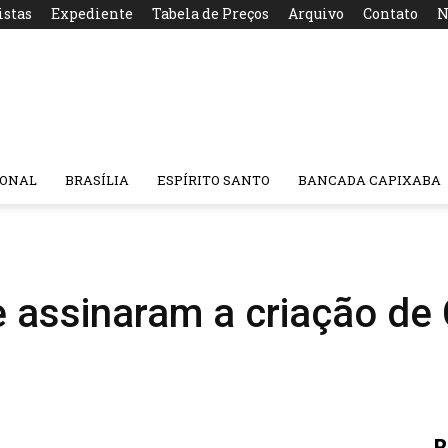
istas
Expediente
Tabela de Preços
Arquivo
Contato
N
IONAL
BRASÍLIA
ESPÍRITO SANTO
BANCADA CAPIXABA
 assinaram a criação de
R