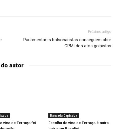
Próximo artigo
e
Parlamentares bolsonaristas conseguem abrir
CPMI dos atos golpistas
 do autor
ixaba
Bancada Capixaba
o vice de Ferraço foi
Escolha do vice de Ferraço é outra
federação
baixa em Pazolini