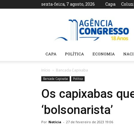
sexta-feira, 7 agosto, 2026
Capa
Colun
Agência
Congresso
CAPA
POLÍTICA
ECONOMIA
NAC
Início
Bancada Capixaba
Bancada Capixaba
Política
Os capixabas que
‘bolsonarista’
Por
Notícia
-
27 de fevereiro de 2023 19:06