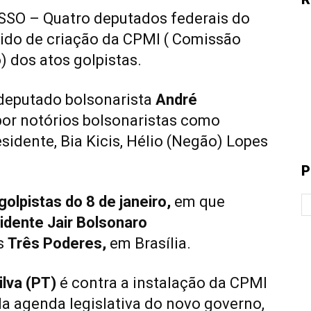
O – Quatro deputados federais do
dido de criação da CPMI ( Comissão
) dos atos golpistas.
 deputado bolsonarista
André
por notórios bolsonaristas como
sidente, Bia Kicis, Hélio (Negão) Lopes
P
golpistas do 8 de janeiro,
em que
idente Jair Bolsonaro
os
Três Poderes,
em Brasília.
ilva (PT)
é contra a instalação da CPMI
 da agenda legislativa do novo governo,